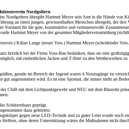
chützenverein Nordgoltern
ins Nordgoltern übergibt Hartmut Meyer sein Amt in die Hände von Ki
 Führung an einen jungen, gewissenhaften Menschen übergeht, der den Ve
m Vorstand für die gute, konstruktive und vertrauensvolle Zusammenar
urde Hartmut Meyer von der gesamten Mitgliederversammlung (sichtli
nvors.) Kilian Lange (neuer Vors.) Hartmut Meyer (scheidender Vors.)
nz herzlich bei der Firma Voss-Bau bedanken, dass sie eine großzügig
 möglich, mit einheitlichen Jacken und T-Shirt zu den Wettbewerben zu
grüßen, gerade im Bereich der Jugend waren 4 Neuzugänge zu verzeichn
 gut angenommen wird. Es ist eine Sportart, die immer mehr an Bedeu
ch der ChiB mit dem Lichtpunktgewehr und NEU mit dem Blasrohr präse
nnen.
das Schützenhaus geprägt.
vorgenommen dazu gehörten:
skörper gegen neue LED-Technik und zu guter Letzt wurde noch ein
hen Helfern, ohne deren Unterstützung wären die Maßnahmen nicht durc