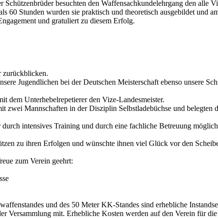
er Schützenbrüder besuchten den Waffensachkundelehrgang den alle Vi
 als 60 Stunden wurden sie praktisch und theoretisch ausgebildet und a
Engagement und gratuliert zu diesem Erfolg.
r zurückblicken.
unsere Jugendlichen bei der Deutschen Meisterschaft ebenso unsere Sch
n mit dem Unterhebelrepetierer den Vize-Landesmeister.
mit zwei Mannschaften in der Disziplin Selbstladebüchse und belegten d
nur durch intensives Training und durch eine fachliche Betreuung möglic
ützen zu ihren Erfolgen und wünschte ihnen viel Glück vor den Scheiben
reue zum Verein geehrt:
sse
waffenstandes und des 50 Meter KK-Standes sind erhebliche Instandse
nder der Versammlung mit. Erhebliche Kosten werden auf den Verein fü